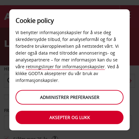
Cookie policy
Welcome
Vi benytter informasjonskapsler for å vise deg
to
skreddersydde tilbud, for analyseformål og for å
Leiebil Ski sentrum
Avis
forbedre brukeropplevelsen på nettstedet vårt. Vi
deler også data med tiltrodde annonserings- og
analysepartnere – for mer informasjon kan du se
våre
retningslinjer for informasjonskapsler
. Ved å
HENT FRA
klikke GODTA aksepterer du vår bruk av
informasjonskapsler.
Velg et annet leveringssted
ADMINISTRER PREFERANSER
FRA DATO
TIL DATO
AKSEPTER OG LUKK
Sjåfør over 25 år