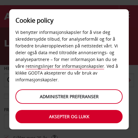
Cookie policy
Welcome
Vi benytter informasjonskapsler for å vise deg
to
skreddersydde tilbud, for analyseformål og for å
Leiebil Stokka flyplass
Avis
forbedre brukeropplevelsen på nettstedet vårt. Vi
deler også data med tiltrodde annonserings- og
analysepartnere – for mer informasjon kan du se
våre
retningslinjer for informasjonskapsler
. Ved å
HENT FRA
klikke GODTA aksepterer du vår bruk av
informasjonskapsler.
Velg et annet leveringssted
ADMINISTRER PREFERANSER
FRA DATO
TIL DATO
AKSEPTER OG LUKK
Sjåfør over 25 år