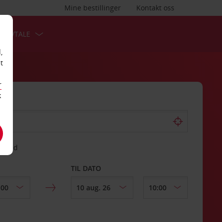
Mine bestillinger
Kontakt oss
TSAVTALE
,
t
r
k
gssted
TIL DATO