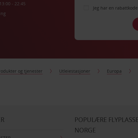
13:00 - 22:45
Jeg har en rabattko
ing
rodukter og tjenester
Utleiestasjoner
Europa
ER
POPULÆRE FLYPLASSE
NORGE
ESTER