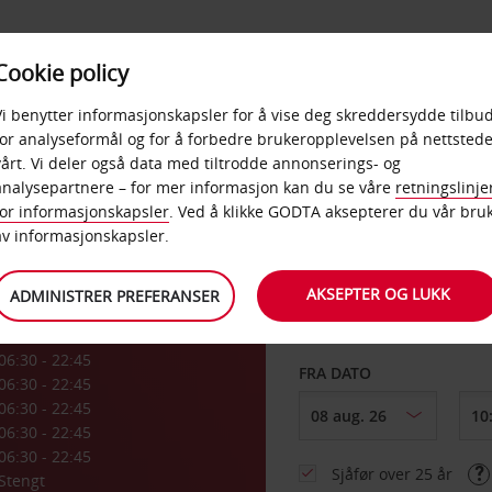
POPULÆRE
Cookie policy
D
PRODUKTER
BEDRIF
DESTINASJONER
Vi benytter informasjonskapsler for å vise deg skreddersydde tilbud
for analyseformål og for å forbedre brukeropplevelsen på nettstede
vårt. Vi deler også data med tiltrodde annonserings- og
fest
analysepartnere – for mer informasjon kan du se våre
retningslinje
for informasjonskapsler
. Ved å klikke GODTA aksepterer du vår bru
HENT FRA
av informasjonskapsler.
AKSEPTER OG LUKK
ADMINISTRER PREFERANSER
Velg et annet leverin
06:30 - 22:45
FRA DATO
06:30 - 22:45
06:30 - 22:45
06:30 - 22:45
06:30 - 22:45
Sjåfør over 25 år
Stengt