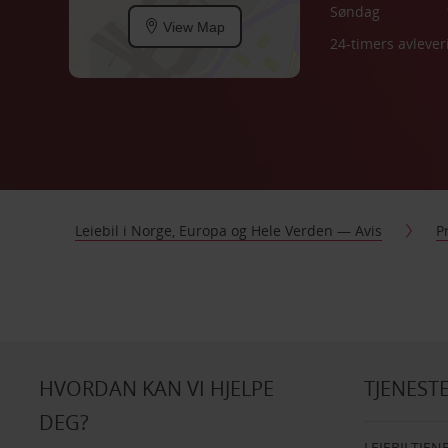
Søndag
View Map
24-timers avlever
Leiebil i Norge, Europa og Hele Verden — Avis
P
HVORDAN KAN VI HJELPE
TJENEST
DEG?
LEIEBILTJEN