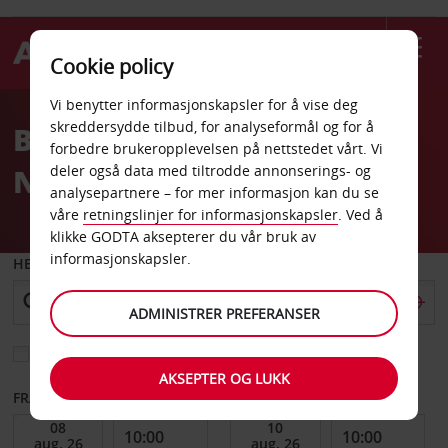
Cookie policy
Welcome
Vi benytter informasjonskapsler for å vise deg
to
skreddersydde tilbud, for analyseformål og for å
Billeie Evenes Harstad
Avis
forbedre brukeropplevelsen på nettstedet vårt. Vi
Narvik Flyplass
deler også data med tiltrodde annonserings- og
analysepartnere – for mer informasjon kan du se
våre
retningslinjer for informasjonskapsler
. Ved å
klikke GODTA aksepterer du vår bruk av
informasjonskapsler.
HENT FRA
ADMINISTRER PREFERANSER
Velg et annet leveringssted
AKSEPTER OG LUKK
FRA DATO
TIL DATO