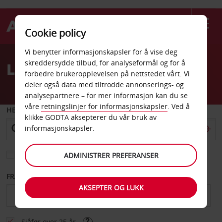
Cookie policy
Welcome
Vi benytter informasjonskapsler for å vise deg
to
skreddersydde tilbud, for analyseformål og for å
Leiebil Bærum sentrum
Avis
forbedre brukeropplevelsen på nettstedet vårt. Vi
deler også data med tiltrodde annonserings- og
analysepartnere – for mer informasjon kan du se
våre
retningslinjer for informasjonskapsler
. Ved å
HENT FRA
klikke GODTA aksepterer du vår bruk av
informasjonskapsler.
Velg et annet leveringssted
ADMINISTRER PREFERANSER
FRA DATO
TIL DATO
AKSEPTER OG LUKK
Sjåfør over 25 år