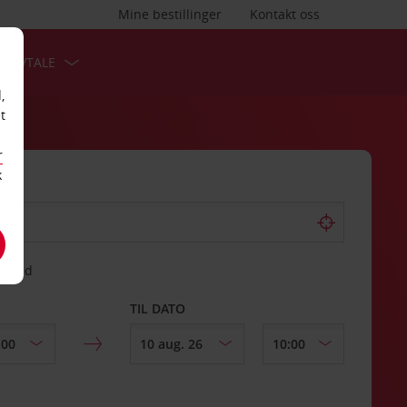
Mine bestillinger
Kontakt oss
TSAVTALE
,
t
r
k
gssted
TIL DATO