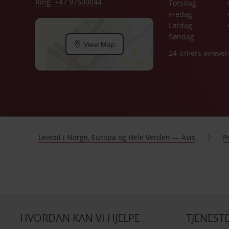
Ring: +47 97690044
Torsdag
Fredag
Lørdag
Søndag
View Map
24-timers avlever
Leiebil i Norge, Europa og Hele Verden — Avis
P
HVORDAN KAN VI HJELPE
TJENEST