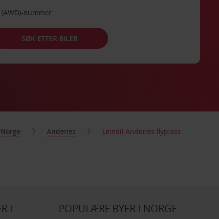
de (AWD)-nummer
SØK ETTER BILER
Norge
Andenes
Leiebil Andenes flyplass
R I
POPULÆRE BYER I NORGE