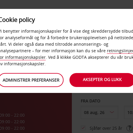
POPULÆRE
Cookie policy
D
PRODUKTER
BEDRIF
DESTINASJONER
Vi benytter informasjonskapsler for å vise deg skreddersydde tilbud
for analyseformål og for å forbedre brukeropplevelsen på nettstede
vårt. Vi deler også data med tiltrodde annonserings- og
analysepartnere – for mer informasjon kan du se våre
retningslinje
for informasjonskapsler
. Ved å klikke GODTA aksepterer du vår bru
HENT FRA
av informasjonskapsler.
AKSEPTER OG LUKK
ADMINISTRER PREFERANSER
Velg et annet leverin
FRA DATO
09:00 - 22:00
09:00 - 22:00
09:00 - 22:00
Sjåfør over 25 år