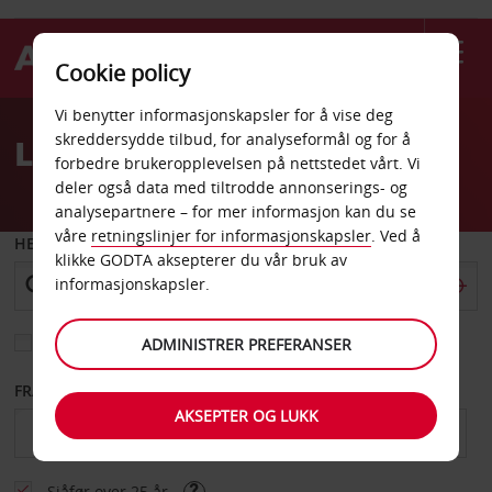
Cookie policy
Welcome
Vi benytter informasjonskapsler for å vise deg
to
skreddersydde tilbud, for analyseformål og for å
Leiebil Potenza sentrum
Avis
forbedre brukeropplevelsen på nettstedet vårt. Vi
deler også data med tiltrodde annonserings- og
analysepartnere – for mer informasjon kan du se
våre
retningslinjer for informasjonskapsler
. Ved å
HENT FRA
klikke GODTA aksepterer du vår bruk av
informasjonskapsler.
Velg et annet leveringssted
ADMINISTRER PREFERANSER
FRA DATO
TIL DATO
AKSEPTER OG LUKK
Sjåfør over 25 år