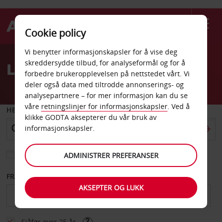
Cookie policy
Welcome
Vi benytter informasjonskapsler for å vise deg
to
skreddersydde tilbud, for analyseformål og for å
Leiebil Mantova
Avis
forbedre brukeropplevelsen på nettstedet vårt. Vi
deler også data med tiltrodde annonserings- og
analysepartnere – for mer informasjon kan du se
våre
retningslinjer for informasjonskapsler
. Ved å
HENT FRA
klikke GODTA aksepterer du vår bruk av
informasjonskapsler.
Velg et annet leveringssted
ADMINISTRER PREFERANSER
FRA DATO
TIL DATO
AKSEPTER OG LUKK
Sjåfør over 25 år