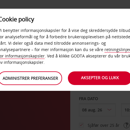
POPULÆRE
Cookie policy
D
PRODUKTER
BEDRIF
DESTINASJONER
Vi benytter informasjonskapsler for å vise deg skreddersydde tilbud
for analyseformål og for å forbedre brukeropplevelsen på nettstede
vårt. Vi deler også data med tiltrodde annonserings- og
analysepartnere – for mer informasjon kan du se våre
retningslinje
for informasjonskapsler
. Ved å klikke GODTA aksepterer du vår bru
HENT FRA
av informasjonskapsler.
AKSEPTER OG LUKK
ADMINISTRER PREFERANSER
Velg et annet leverin
FRA DATO
Sjåfør over 25 år