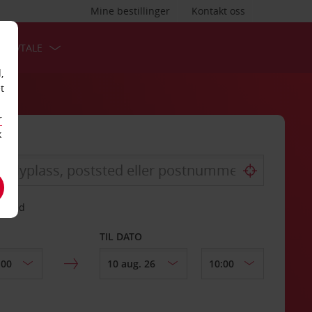
Mine bestillinger
Kontakt oss
TSAVTALE
,
t
r
k
gssted
TIL DATO