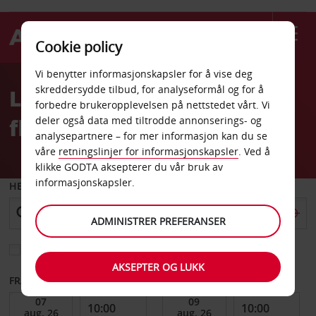
Cookie policy
Welcome
Vi benytter informasjonskapsler for å vise deg
to
skreddersydde tilbud, for analyseformål og for å
Leiebil Hofn Hornafirdi
Avis
forbedre brukeropplevelsen på nettstedet vårt. Vi
flyplass
deler også data med tiltrodde annonserings- og
analysepartnere – for mer informasjon kan du se
våre
retningslinjer for informasjonskapsler
. Ved å
klikke GODTA aksepterer du vår bruk av
informasjonskapsler.
HENT FRA
ADMINISTRER PREFERANSER
Velg et annet leveringssted
AKSEPTER OG LUKK
FRA DATO
TIL DATO