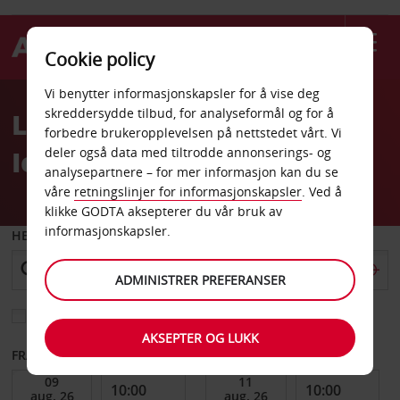
Cookie policy
Welcome
Vi benytter informasjonskapsler for å vise deg
to
skreddersydde tilbud, for analyseformål og for å
Leiebil Sunwing Hotel
Avis
forbedre brukeropplevelsen på nettstedet vårt. Vi
Ierapetra
deler også data med tiltrodde annonserings- og
analysepartnere – for mer informasjon kan du se
våre
retningslinjer for informasjonskapsler
. Ved å
klikke GODTA aksepterer du vår bruk av
informasjonskapsler.
HENT FRA
ADMINISTRER PREFERANSER
Velg et annet leveringssted
AKSEPTER OG LUKK
FRA DATO
TIL DATO