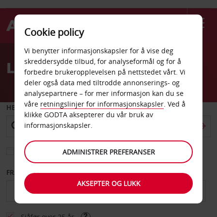
Cookie policy
Welcome
Vi benytter informasjonskapsler for å vise deg
to
skreddersydde tilbud, for analyseformål og for å
Leiebil Alexandroupoli
Avis
forbedre brukeropplevelsen på nettstedet vårt. Vi
deler også data med tiltrodde annonserings- og
analysepartnere – for mer informasjon kan du se
våre
retningslinjer for informasjonskapsler
. Ved å
HENT FRA
klikke GODTA aksepterer du vår bruk av
informasjonskapsler.
Velg et annet leveringssted
ADMINISTRER PREFERANSER
FRA DATO
TIL DATO
AKSEPTER OG LUKK
Sjåfør over 25 år