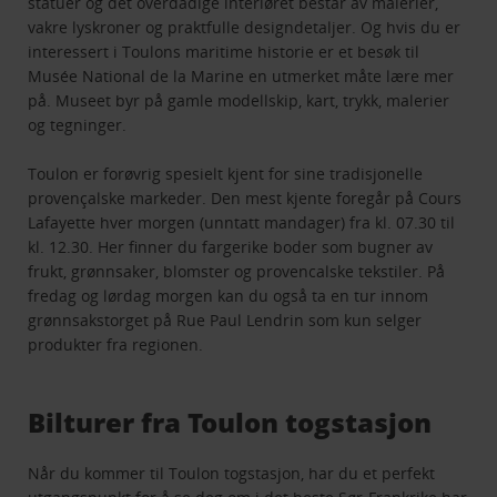
statuer og det overdådige interiøret består av malerier,
vakre lyskroner og praktfulle designdetaljer. Og hvis du er
interessert i Toulons maritime historie er et besøk til
Musée National de la Marine en utmerket måte lære mer
på. Museet byr på gamle modellskip, kart, trykk, malerier
og tegninger.
Toulon er forøvrig spesielt kjent for sine tradisjonelle
provençalske markeder. Den mest kjente foregår på Cours
Lafayette hver morgen (unntatt mandager) fra kl. 07.30 til
kl. 12.30. Her finner du fargerike boder som bugner av
frukt, grønnsaker, blomster og provencalske tekstiler. På
fredag og lørdag morgen kan du også ta en tur innom
grønnsakstorget på Rue Paul Lendrin som kun selger
produkter fra regionen.
Bilturer fra Toulon togstasjon
Når du kommer til Toulon togstasjon, har du et perfekt