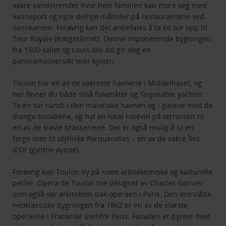
vakre sandstrender hvor hele familien kan more seg med
vannsport og nyte deilige måltider på restaurantene ved
vannkanten. Forøvrig kan det anbefales å ta en tur opp til
Tour Royale (kongetårnet). Denne imponerende bygningen
fra 1500-tallet og Louis XIIs tid gir deg en
panoramaoversikt over kysten.
Toulon har en av de vakreste havnene i Middelhavet, og
her finner du både små fiskebåter og fasjonable yachter.
Ta en tur rundt i den maleriske havnen og i gatene med de
mange butikkene, og nyt en lokal rosévin på terrassen til
en av de travle brasseriene. Det er også mulig å ta en
ferge over til idylliske Porquerolles – en av de vakre Îles
d'Or (gyldne øyene).
Forøvrig kan Toulon by på noen arkitektoniske og kulturelle
perler. Opéra de Toulon ble designet av Charles Garnier
som også var arkitekten bak operaen i Paris. Den storslåtte
neoklassiske bygningen fra 1862 er en av de største
operaene i Frankrike utenfor Paris. Fasaden er pyntet med