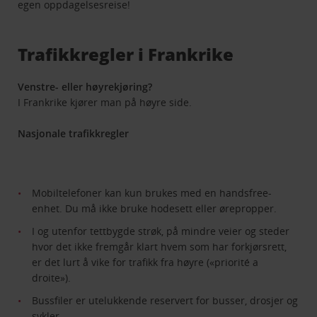
egen oppdagelsesreise!
Trafikkregler i Frankrike
Venstre- eller høyrekjøring?
I Frankrike kjører man på høyre side.
Nasjonale trafikkregler
Mobiltelefoner kan kun brukes med en handsfree-
enhet. Du må ikke bruke hodesett eller ørepropper.
I og utenfor tettbygde strøk, på mindre veier og steder
hvor det ikke fremgår klart hvem som har forkjørsrett,
er det lurt å vike for trafikk fra høyre («priorité a
droite»).
Bussfiler er utelukkende reservert for busser, drosjer og
sykler.