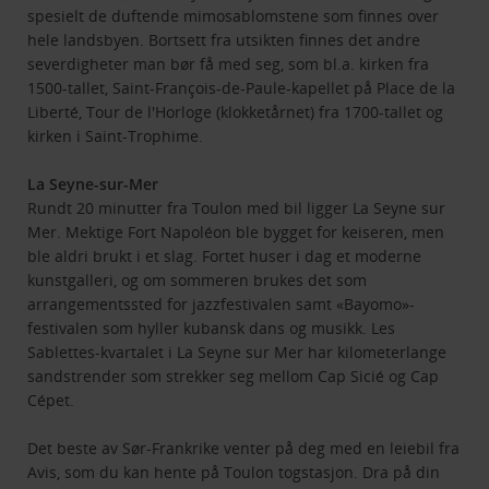
spesielt de duftende mimosablomstene som finnes over
hele landsbyen. Bortsett fra utsikten finnes det andre
severdigheter man bør få med seg, som bl.a. kirken fra
1500-tallet, Saint-François-de-Paule-kapellet på Place de la
Liberté, Tour de l'Horloge (klokketårnet) fra 1700-tallet og
kirken i Saint-Trophime.
La Seyne-sur-Mer
Rundt 20 minutter fra Toulon med bil ligger La Seyne sur
Mer. Mektige Fort Napoléon ble bygget for keiseren, men
ble aldri brukt i et slag. Fortet huser i dag et moderne
kunstgalleri, og om sommeren brukes det som
arrangementssted for jazzfestivalen samt «Bayomo»-
festivalen som hyller kubansk dans og musikk. Les
Sablettes-kvartalet i La Seyne sur Mer har kilometerlange
sandstrender som strekker seg mellom Cap Sicié og Cap
Cépet.
Det beste av Sør-Frankrike venter på deg med en leiebil fra
Avis, som du kan hente på Toulon togstasjon. Dra på din