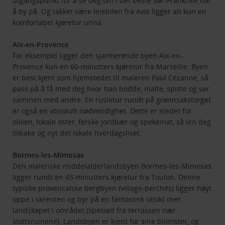
utgangspunkt for å se deg om i det beste Sør-Frankrike har
å by på. Og takket være leiebilen fra Avis ligger alt kun en
komfortabel kjøretur unna.
Aix-en-Provence
For eksempel ligger den sjarmerende byen Aix-en-
Provence kun en 60-minutters kjøretur fra Marseille. Byen
er best kjent som hjemstedet til maleren Paul Cézanne, så
pass på å få med deg hvor han bodde, malte, spiste og var
sammen med andre. En rusletur rundt på grønnsakstorget
er også en absolutt nødvendighet. Dette er stedet for
oliven, lokale oster, ferske jordbær og spekemat, så len deg
tilbake og nyt det lokale hverdagslivet.
Bormes-les-Mimosas
Den maleriske middelalderlandsbyen Bormes-les-Mimosas
ligger rundt en 45-minutters kjøretur fra Toulon. Denne
typiske provencalske bergbyen (village-perchés) ligger høyt
oppe i skrenten og byr på en fantastisk utsikt over
landskapet i området (spesielt fra terrassen nær
slottsruinene). Landsbyen er kjent for sine blomster, og