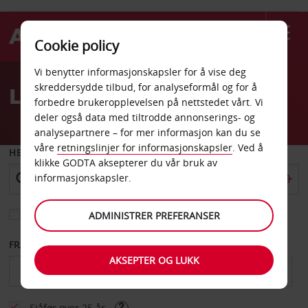
Cookie policy
Welcome
Vi benytter informasjonskapsler for å vise deg
to
skreddersydde tilbud, for analyseformål og for å
Leiebil Toulon togstasjon
Avis
forbedre brukeropplevelsen på nettstedet vårt. Vi
deler også data med tiltrodde annonserings- og
analysepartnere – for mer informasjon kan du se
våre
retningslinjer for informasjonskapsler
. Ved å
HENT FRA
klikke GODTA aksepterer du vår bruk av
informasjonskapsler.
Velg et annet leveringssted
ADMINISTRER PREFERANSER
FRA DATO
TIL DATO
AKSEPTER OG LUKK
Sjåfør over 25 år