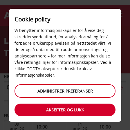
Cookie policy
Welcome
Vi benytter informasjonskapsler for å vise deg
to
skreddersydde tilbud, for analyseformål og for å
Leiebil VINCI-parkering
Avis
forbedre brukeropplevelsen på nettstedet vårt. Vi
Toulon Parc de la Gare
deler også data med tiltrodde annonserings- og
analysepartnere – for mer informasjon kan du se
våre
retningslinjer for informasjonskapsler
. Ved å
klikke GODTA aksepterer du vår bruk av
informasjonskapsler.
HENT FRA
ADMINISTRER PREFERANSER
Velg et annet leveringssted
AKSEPTER OG LUKK
FRA DATO
TIL DATO