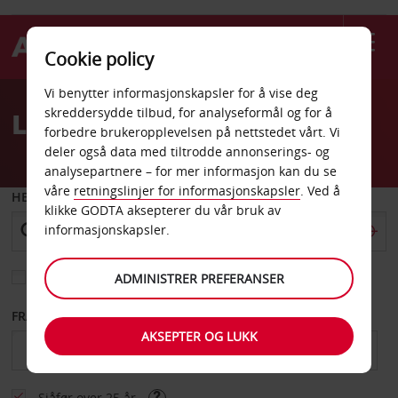
Cookie policy
Welcome
Vi benytter informasjonskapsler for å vise deg
to
skreddersydde tilbud, for analyseformål og for å
Leiebil Sophia Valbonne
Avis
forbedre brukeropplevelsen på nettstedet vårt. Vi
deler også data med tiltrodde annonserings- og
analysepartnere – for mer informasjon kan du se
våre
retningslinjer for informasjonskapsler
. Ved å
HENT FRA
klikke GODTA aksepterer du vår bruk av
informasjonskapsler.
Velg et annet leveringssted
ADMINISTRER PREFERANSER
FRA DATO
TIL DATO
AKSEPTER OG LUKK
Sjåfør over 25 år