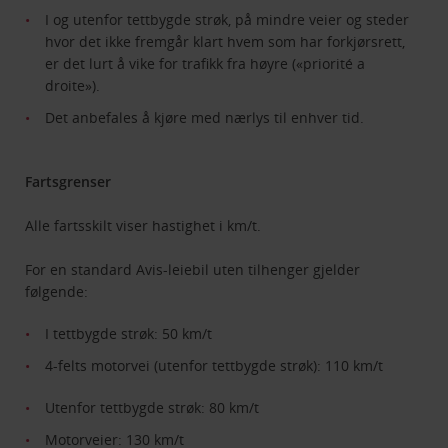
I og utenfor tettbygde strøk, på mindre veier og steder
hvor det ikke fremgår klart hvem som har forkjørsrett,
er det lurt å vike for trafikk fra høyre («priorité a
droite»).
Det anbefales å kjøre med nærlys til enhver tid.
Fartsgrenser
Alle fartsskilt viser hastighet i km/t.
For en standard Avis-leiebil uten tilhenger gjelder
følgende:
I tettbygde strøk: 50 km/t
4-felts motorvei (utenfor tettbygde strøk): 110 km/t
Utenfor tettbygde strøk: 80 km/t
Motorveier: 130 km/t