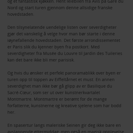
og et fantastisk kjøkken. Hent leiebilen fra Avis på Gare du
Nord og start turen gjennom denne allsidige franske
hovedstaden.
Den tilsynelatende uendelige listen over severdigheter
gjør det vanskelig å velge hvor man bør starte i denne
iøynefallende hovedstaden. Det første arrondissementet
er Paris slik du kjenner byen fra postkort. Med
severdigheter fra Musée du Louvre til Jardin des Tuileries
kan det bare ikke bli mer parisisk.
Og hvis du ønsker et perfekt panoramablikk over byen er
turen opp til toppen av Eiffeltårnet et must. En annen
severdighet man ikke bør gå glipp av er Basilique du
Sacré-Cœur, som ser ut over kunstnerkvartalet
Montmartre. Montmartre er berømt for de mange
forfatterne, kunstnerne og kreative sjelene som har bodd
her.
En spasertur langs maleriske Seinen gir deg ikke bare en
avslappende ettermiddag, men også en magisk opplevelse