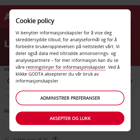
Cookie policy
Welcome
Vi benytter informasjonskapsler for å vise deg
to
skreddersydde tilbud, for analyseformål og for å
Leiebil Gare du Nord
Avis
forbedre brukeropplevelsen på nettstedet vårt. Vi
deler også data med tiltrodde annonserings- og
analysepartnere – for mer informasjon kan du se
våre
retningslinjer for informasjonskapsler
. Ved å
HENT FRA
klikke GODTA aksepterer du vår bruk av
informasjonskapsler.
Velg et annet leveringssted
ADMINISTRER PREFERANSER
FRA DATO
TIL DATO
AKSEPTER OG LUKK
Sjåfør over 25 år