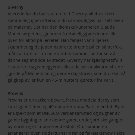
Giverny
Allerede før du har satt en fot i Giverny, vil du sikkert
kjenne deg igjen ettersom du sannsynligvis har sett byen
på malerier. Det har den ikoniske kunstneren Claude
Monet sørget for, gjennom å udødeliggjøre denne lille
byen for alltid på lerretet. Han fanget vannliljenes
skjønnhet og de japaninspirerte broene på en så perfekt
måte at turister fra hele verden kommer hit for selv å
danne seg et bilde av stedet. Giverny har kjærlighetsfullt
restaurert hageanleggene slik at de ser ut akkurat slik de
gjorde på Monets tid og denne dagsturen, som du ikke må
gå glipp av, er kun en 45-minutters kjøretur fra Paris.
Provins
Provins er en vakkert bevart, fransk middelalderby som
kun ligger 1 time og 40 minutter unna Paris med bil. Byen
er utpekt som et UNESCO-verdensarvsted og bugner av
gamle bygninger, snirklende gater, underjordiske ganger,
bymurer og et imponerende slott. Om sommeren
arrangerer byen ridderturneringer og falkejaktshow i ekte