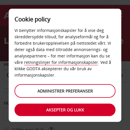
Cookie policy
Welcome
Vi benytter informasjonskapsler for å vise deg
to
skreddersydde tilbud, for analyseformål og for å
Leiebil Le Plessis Belleville
Avis
forbedre brukeropplevelsen på nettstedet vårt. Vi
deler også data med tiltrodde annonserings- og
analysepartnere – for mer informasjon kan du se
våre
retningslinjer for informasjonskapsler
. Ved å
HENT FRA
klikke GODTA aksepterer du vår bruk av
informasjonskapsler.
Velg et annet leveringssted
ADMINISTRER PREFERANSER
FRA DATO
TIL DATO
AKSEPTER OG LUKK
Sjåfør over 25 år