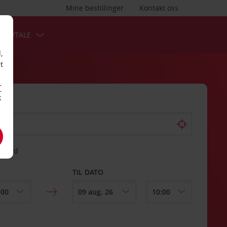
Mine bestillinger
Kontakt oss
TSAVTALE
,
t
r
k
gssted
TIL DATO