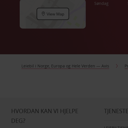
Søndag
View Map
Leiebil i Norge, Europa og Hele Verden — Avis
P
HVORDAN KAN VI HJELPE
TJENEST
DEG?
LEIEBILTJEN