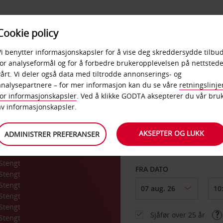
POPULÆRE
Cookie policy
D
PRODUKTER
BEDRIF
DESTINASJONER
Vi benytter informasjonskapsler for å vise deg skreddersydde tilbud
for analyseformål og for å forbedre brukeropplevelsen på nettstede
vårt. Vi deler også data med tiltrodde annonserings- og
analysepartnere – for mer informasjon kan du se våre
retningslinje
for informasjonskapsler
. Ved å klikke GODTA aksepterer du vår bru
HENT FRA
av informasjonskapsler.
AKSEPTER OG LUKK
ADMINISTRER PREFERANSER
Velg et annet leverin
Stengt
FRA DATO
Stengt
Stengt
Stengt
Stengt
Sjåfør over 25 år
Stengt