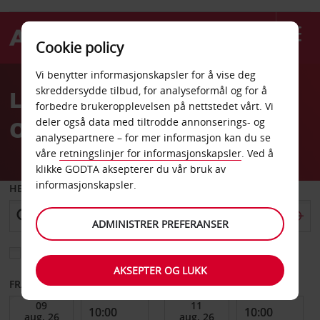
Cookie policy
Welcome
Vi benytter informasjonskapsler for å vise deg
to
skreddersydde tilbud, for analyseformål og for å
Leiebil Sunny Beach Hotel
Avis
forbedre brukeropplevelsen på nettstedet vårt. Vi
Oasis
deler også data med tiltrodde annonserings- og
analysepartnere – for mer informasjon kan du se
våre
retningslinjer for informasjonskapsler
. Ved å
klikke GODTA aksepterer du vår bruk av
informasjonskapsler.
HENT FRA
ADMINISTRER PREFERANSER
Velg et annet leveringssted
AKSEPTER OG LUKK
FRA DATO
TIL DATO