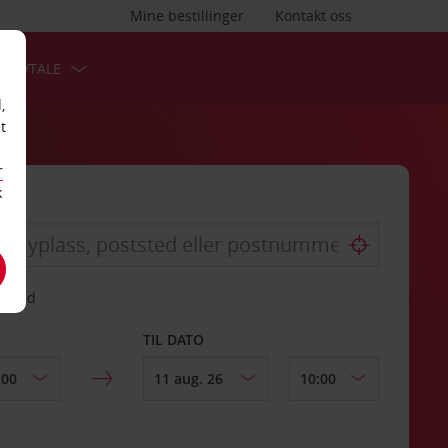
Mine bestillinger
Kontakt oss
TSAVTALE
,
t
r
k
gssted
TIL DATO