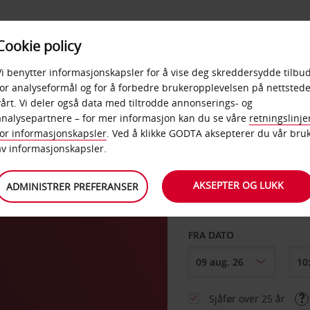
POPULÆRE
Cookie policy
D
PRODUKTER
BEDRIF
DESTINASJONER
Vi benytter informasjonskapsler for å vise deg skreddersydde tilbud
for analyseformål og for å forbedre brukeropplevelsen på nettstede
vårt. Vi deler også data med tiltrodde annonserings- og
pen
analysepartnere – for mer informasjon kan du se våre
retningslinje
for informasjonskapsler
. Ved å klikke GODTA aksepterer du vår bru
HENT FRA
av informasjonskapsler.
AKSEPTER OG LUKK
ADMINISTRER PREFERANSER
Velg et annet leverin
FRA DATO
Sjåfør over 25 år