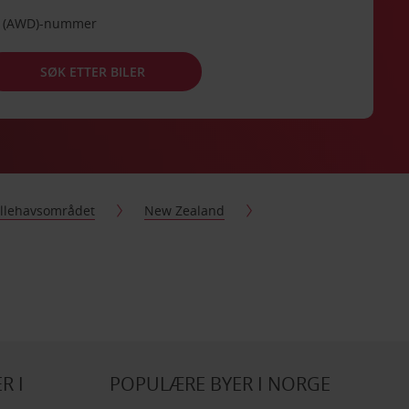
de (AWD)-nummer
SØK ETTER BILER
tillehavsområdet
New Zealand
R I
POPULÆRE BYER I NORGE