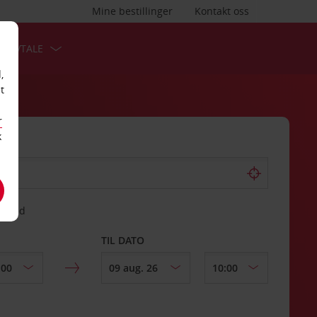
Mine bestillinger
Kontakt oss
TSAVTALE
,
t
r
k
gssted
TIL DATO