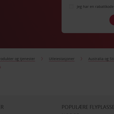
Jeg har en rabattko
rodukter og tjenester
Utleiestasjoner
Australia og S
s
ER
POPULÆRE FLYPLASSE