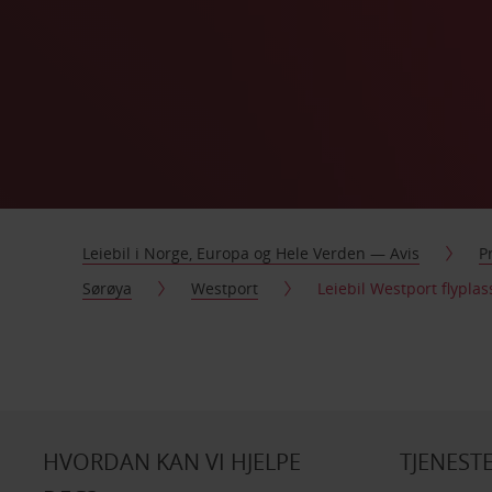
Leiebil i Norge, Europa og Hele Verden — Avis
P
Sørøya
Westport
Leiebil Westport flyplas
HVORDAN KAN VI HJELPE
TJENEST