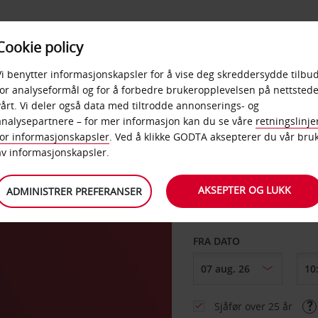
POPULÆRE
Cookie policy
D
PRODUKTER
BEDRIF
DESTINASJONER
Vi benytter informasjonskapsler for å vise deg skreddersydde tilbud
for analyseformål og for å forbedre brukeropplevelsen på nettstede
vårt. Vi deler også data med tiltrodde annonserings- og
t
analysepartnere – for mer informasjon kan du se våre
retningslinje
for informasjonskapsler
. Ved å klikke GODTA aksepterer du vår bru
HENT FRA
av informasjonskapsler.
AKSEPTER OG LUKK
ADMINISTRER PREFERANSER
Velg et annet leverin
FRA DATO
Sjåfør over 25 år