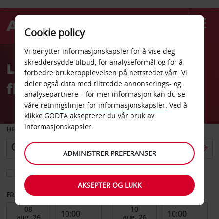
Cookie policy
Welcome
Vi benytter informasjonskapsler for å vise deg
to
skreddersydde tilbud, for analyseformål og for å
Leiebil Palmerston North
Avis
forbedre brukeropplevelsen på nettstedet vårt. Vi
flyplass
deler også data med tiltrodde annonserings- og
analysepartnere – for mer informasjon kan du se
våre
retningslinjer for informasjonskapsler
. Ved å
klikke GODTA aksepterer du vår bruk av
informasjonskapsler.
HENT FRA
ADMINISTRER PREFERANSER
Velg et annet leveringssted
AKSEPTER OG LUKK
FRA DATO
TIL DATO