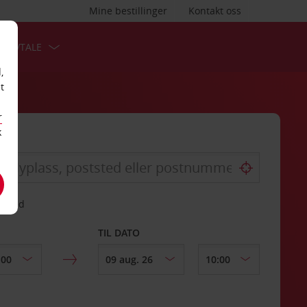
Mine bestillinger
Kontakt oss
TSAVTALE
,
t
r
k
gssted
TIL DATO