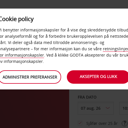
POPULÆRE
Cookie policy
D
PRODUKTER
BEDRIF
DESTINASJONER
Vi benytter informasjonskapsler for å vise deg skreddersydde tilbud
for analyseformål og for å forbedre brukeropplevelsen på nettstede
vårt. Vi deler også data med tiltrodde annonserings- og
aine
analysepartnere – for mer informasjon kan du se våre
retningslinje
for informasjonskapsler
. Ved å klikke GODTA aksepterer du vår bru
HENT FRA
av informasjonskapsler.
AKSEPTER OG LUKK
ADMINISTRER PREFERANSER
Velg et annet leverin
FRA DATO
Sjåfør over 25 år