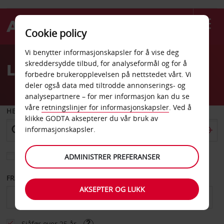
Cookie policy
Welcome
Vi benytter informasjonskapsler for å vise deg
to
skreddersydde tilbud, for analyseformål og for å
Leiebil Adelaide flyplass
Avis
forbedre brukeropplevelsen på nettstedet vårt. Vi
deler også data med tiltrodde annonserings- og
analysepartnere – for mer informasjon kan du se
våre
retningslinjer for informasjonskapsler
. Ved å
HENT FRA
klikke GODTA aksepterer du vår bruk av
informasjonskapsler.
Velg et annet leveringssted
ADMINISTRER PREFERANSER
FRA DATO
TIL DATO
AKSEPTER OG LUKK
Sjåfør over 25 år