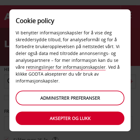
Cookie policy
Welcome
Vi benytter informasjonskapsler for å vise deg
to
skreddersydde tilbud, for analyseformål og for å
Leiebil Surfers Paradise
Avis
forbedre brukeropplevelsen på nettstedet vårt. Vi
deler også data med tiltrodde annonserings- og
analysepartnere – for mer informasjon kan du se
våre
retningslinjer for informasjonskapsler
. Ved å
HENT FRA
klikke GODTA aksepterer du vår bruk av
informasjonskapsler.
Velg et annet leveringssted
ADMINISTRER PREFERANSER
FRA DATO
TIL DATO
AKSEPTER OG LUKK
Sjåfør over 25 år