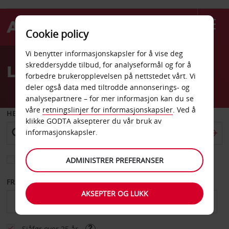
Cookie policy
Welcome
Vi benytter informasjonskapsler for å vise deg
to
skreddersydde tilbud, for analyseformål og for å
Leiebil Miles
Avis
forbedre brukeropplevelsen på nettstedet vårt. Vi
deler også data med tiltrodde annonserings- og
analysepartnere – for mer informasjon kan du se
våre
retningslinjer for informasjonskapsler
. Ved å
HENT FRA
klikke GODTA aksepterer du vår bruk av
informasjonskapsler.
Velg et annet leveringssted
ADMINISTRER PREFERANSER
FRA DATO
TIL DATO
AKSEPTER OG LUKK
Sjåfør over 25 år