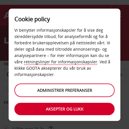
Cookie policy
Welcome
Vi benytter informasjonskapsler for å vise deg
to
skreddersydde tilbud, for analyseformål og for å
Leiebil Goondiwindi
Avis
forbedre brukeropplevelsen på nettstedet vårt. Vi
deler også data med tiltrodde annonserings- og
analysepartnere – for mer informasjon kan du se
våre
retningslinjer for informasjonskapsler
. Ved å
HENT FRA
klikke GODTA aksepterer du vår bruk av
informasjonskapsler.
Velg et annet leveringssted
ADMINISTRER PREFERANSER
FRA DATO
TIL DATO
AKSEPTER OG LUKK
Sjåfør over 25 år