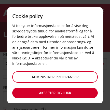
Cookie policy
Welcome
Vi benytter informasjonskapsler for å vise deg
to
skreddersydde tilbud, for analyseformål og for å
Leiebil Charleville
Avis
forbedre brukeropplevelsen på nettstedet vårt. Vi
deler også data med tiltrodde annonserings- og
analysepartnere – for mer informasjon kan du se
våre
retningslinjer for informasjonskapsler
. Ved å
HENT FRA
klikke GODTA aksepterer du vår bruk av
informasjonskapsler.
Velg et annet leveringssted
ADMINISTRER PREFERANSER
FRA DATO
TIL DATO
AKSEPTER OG LUKK
Sjåfør over 25 år