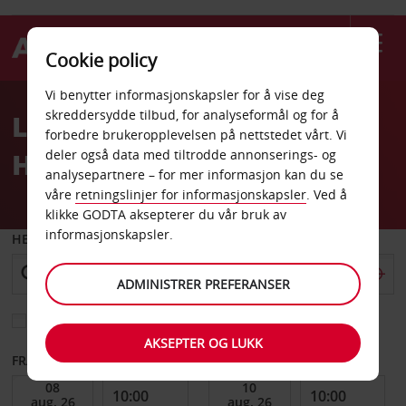
Cookie policy
Welcome
Vi benytter informasjonskapsler for å vise deg
to
skreddersydde tilbud, for analyseformål og for å
Leiebil Circular Quay
Avis
forbedre brukeropplevelsen på nettstedet vårt. Vi
Harbour Marriott
deler også data med tiltrodde annonserings- og
analysepartnere – for mer informasjon kan du se
våre
retningslinjer for informasjonskapsler
. Ved å
klikke GODTA aksepterer du vår bruk av
informasjonskapsler.
HENT FRA
ADMINISTRER PREFERANSER
Velg et annet leveringssted
AKSEPTER OG LUKK
FRA DATO
TIL DATO