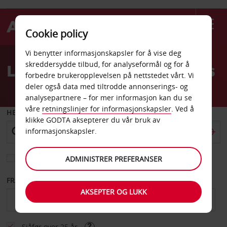
Cookie policy
Welcome
Vi benytter informasjonskapsler for å vise deg
to
skreddersydde tilbud, for analyseformål og for å
Leiebil Chiang Mai flyplass
Avis
forbedre brukeropplevelsen på nettstedet vårt. Vi
deler også data med tiltrodde annonserings- og
analysepartnere – for mer informasjon kan du se
våre
retningslinjer for informasjonskapsler
. Ved å
HENT FRA
klikke GODTA aksepterer du vår bruk av
informasjonskapsler.
Velg et annet leveringssted
ADMINISTRER PREFERANSER
FRA DATO
TIL DATO
AKSEPTER OG LUKK
Sjåfør over 25 år