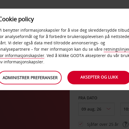
POPULÆRE
Cookie policy
D
PRODUKTER
BEDRIF
DESTINASJONER
Vi benytter informasjonskapsler for å vise deg skreddersydde tilbud
for analyseformål og for å forbedre brukeropplevelsen på nettstede
vårt. Vi deler også data med tiltrodde annonserings- og
analysepartnere – for mer informasjon kan du se våre
retningslinje
for informasjonskapsler
. Ved å klikke GODTA aksepterer du vår bru
HENT FRA
av informasjonskapsler.
AKSEPTER OG LUKK
ADMINISTRER PREFERANSER
Velg et annet leverin
FRA DATO
Sjåfør over 25 år