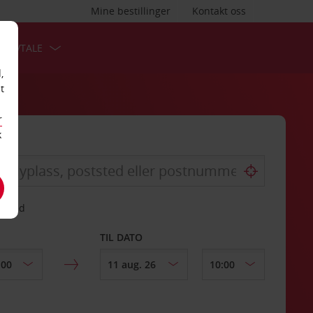
Mine bestillinger
Kontakt oss
TSAVTALE
,
t
r
k
gssted
TIL DATO