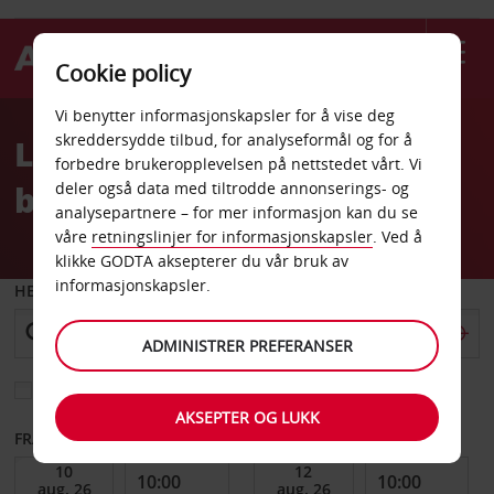
Cookie policy
Welcome
Vi benytter informasjonskapsler for å vise deg
to
skreddersydde tilbud, for analyseformål og for å
Leiebil Zanzibar
Avis
forbedre brukeropplevelsen på nettstedet vårt. Vi
bensinstasjon
deler også data med tiltrodde annonserings- og
analysepartnere – for mer informasjon kan du se
våre
retningslinjer for informasjonskapsler
. Ved å
klikke GODTA aksepterer du vår bruk av
informasjonskapsler.
HENT FRA
ADMINISTRER PREFERANSER
Velg et annet leveringssted
AKSEPTER OG LUKK
FRA DATO
TIL DATO