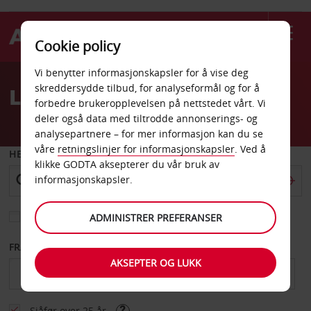
Cookie policy
Welcome
Vi benytter informasjonskapsler for å vise deg
to
skreddersydde tilbud, for analyseformål og for å
Leiebil Hazyview Agency
Avis
forbedre brukeropplevelsen på nettstedet vårt. Vi
deler også data med tiltrodde annonserings- og
analysepartnere – for mer informasjon kan du se
våre
retningslinjer for informasjonskapsler
. Ved å
HENT FRA
klikke GODTA aksepterer du vår bruk av
informasjonskapsler.
Velg et annet leveringssted
ADMINISTRER PREFERANSER
FRA DATO
TIL DATO
AKSEPTER OG LUKK
Sjåfør over 25 år