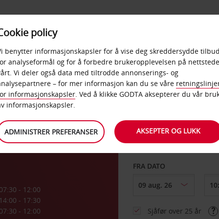
POPULÆRE
Cookie policy
D
PRODUKTER
BEDRIF
DESTINASJONER
Vi benytter informasjonskapsler for å vise deg skreddersydde tilbud
for analyseformål og for å forbedre brukeropplevelsen på nettstede
vårt. Vi deler også data med tiltrodde annonserings- og
analysepartnere – for mer informasjon kan du se våre
retningslinje
for informasjonskapsler
. Ved å klikke GODTA aksepterer du vår bru
HENT FRA
av informasjonskapsler.
AKSEPTER OG LUKK
ADMINISTRER PREFERANSER
Velg et annet leverin
FRA DATO
07:30 - 12:00
14:00 - 17:30
07:30 - 12:00
Sjåfør over 25 år