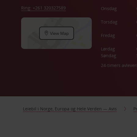
Ring: +261 320327589
Onsdag
Torsdag
View Map
Fredag
Lørdag
Søndag
24-timers avlever
Leiebil i Norge, Europa og Hele Verden — Avis
P