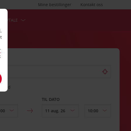
Mine bestillinger
Kontakt oss
TSAVTALE
,
t
r
k
gssted
TIL DATO