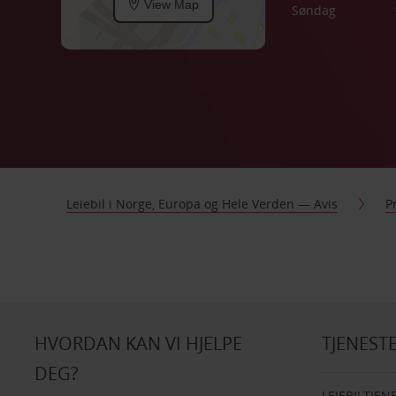
View Map
Søndag
Leiebil i Norge, Europa og Hele Verden — Avis
P
HVORDAN KAN VI HJELPE
TJENEST
DEG?
LEIEBILTJEN