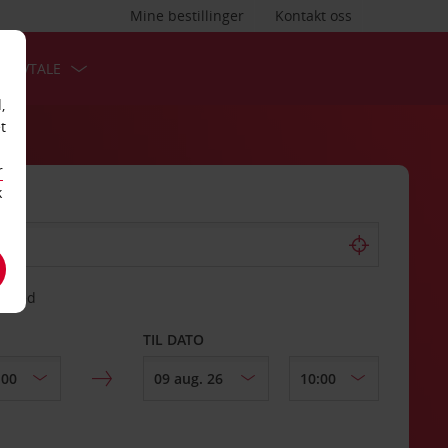
Mine bestillinger
Kontakt oss
TSAVTALE
,
t
r
k
gssted
TIL DATO