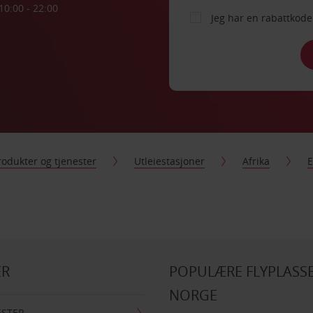
10:00 - 22:00
Jeg har en rabattko
rodukter og tjenester
Utleiestasjoner
Afrika
E
ER
POPULÆRE FLYPLASSE
NORGE
ESTER