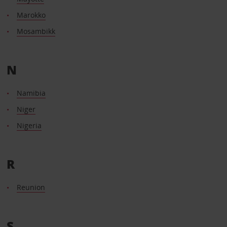
Marokko
Mosambikk
N
Namibia
Niger
Nigeria
R
Reunion
S