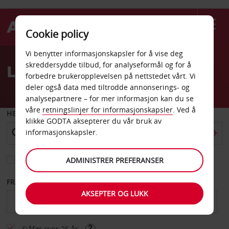
Cookie policy
Welcome
Vi benytter informasjonskapsler for å vise deg
to
skreddersydde tilbud, for analyseformål og for å
Leiebil Afrika
Avis
forbedre brukeropplevelsen på nettstedet vårt. Vi
deler også data med tiltrodde annonserings- og
analysepartnere – for mer informasjon kan du se
våre
retningslinjer for informasjonskapsler
. Ved å
HENT FRA
klikke GODTA aksepterer du vår bruk av
informasjonskapsler.
Velg et annet leveringssted
ADMINISTRER PREFERANSER
FRA DATO
TIL DATO
AKSEPTER OG LUKK
Sjåfør over 25 år