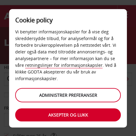
Cookie policy
Welcome
Vi benytter informasjonskapsler for å vise deg
to
skreddersydde tilbud, for analyseformål og for å
Leiebil Gambia
Avis
forbedre brukeropplevelsen på nettstedet vårt. Vi
deler også data med tiltrodde annonserings- og
analysepartnere – for mer informasjon kan du se
våre
retningslinjer for informasjonskapsler
. Ved å
HENT FRA
klikke GODTA aksepterer du vår bruk av
informasjonskapsler.
Velg et annet leveringssted
ADMINISTRER PREFERANSER
FRA DATO
TIL DATO
AKSEPTER OG LUKK
Sjåfør over 25 år