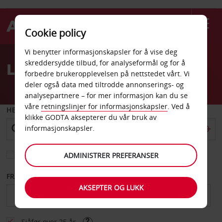
Cookie policy
Welcome
Vi benytter informasjonskapsler for å vise deg
to
skreddersydde tilbud, for analyseformål og for å
Leiebil West Virginia
Avis
forbedre brukeropplevelsen på nettstedet vårt. Vi
deler også data med tiltrodde annonserings- og
analysepartnere – for mer informasjon kan du se
våre
retningslinjer for informasjonskapsler
. Ved å
HENT FRA
klikke GODTA aksepterer du vår bruk av
informasjonskapsler.
Velg et annet leveringssted
ADMINISTRER PREFERANSER
FRA DATO
TIL DATO
AKSEPTER OG LUKK
Sjåfør over 25 år