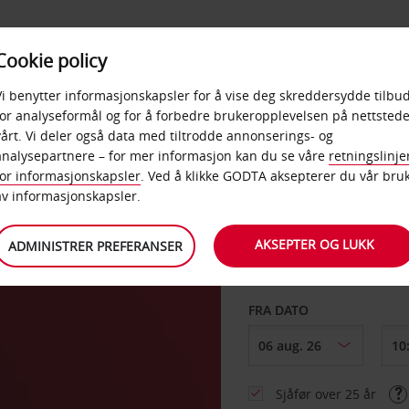
POPULÆRE
Cookie policy
D
PRODUKTER
BEDRIF
DESTINASJONER
Vi benytter informasjonskapsler for å vise deg skreddersydde tilbud
for analyseformål og for å forbedre brukeropplevelsen på nettstede
vårt. Vi deler også data med tiltrodde annonserings- og
eld
analysepartnere – for mer informasjon kan du se våre
retningslinje
for informasjonskapsler
. Ved å klikke GODTA aksepterer du vår bru
HENT FRA
av informasjonskapsler.
AKSEPTER OG LUKK
ADMINISTRER PREFERANSER
Velg et annet leverin
FRA DATO
Sjåfør over 25 år