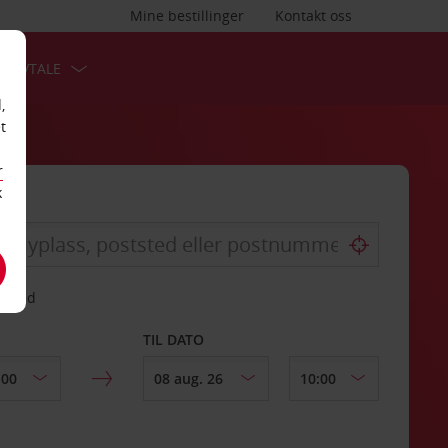
Mine bestillinger
Kontakt oss
TSAVTALE
,
t
r
k
gssted
TIL DATO