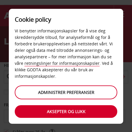
Cookie policy
Welcome
Vi benytter informasjonskapsler for å vise deg
to
skreddersydde tilbud, for analyseformål og for å
Leiebil South Padre Island
Avis
forbedre brukeropplevelsen på nettstedet vårt. Vi
deler også data med tiltrodde annonserings- og
analysepartnere – for mer informasjon kan du se
våre
retningslinjer for informasjonskapsler
. Ved å
HENT FRA
klikke GODTA aksepterer du vår bruk av
informasjonskapsler.
Velg et annet leveringssted
ADMINISTRER PREFERANSER
FRA DATO
TIL DATO
AKSEPTER OG LUKK
Sjåfør over 25 år