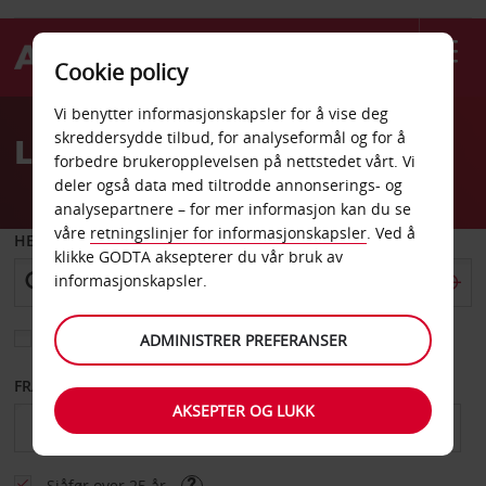
Cookie policy
Welcome
Vi benytter informasjonskapsler for å vise deg
to
skreddersydde tilbud, for analyseformål og for å
Leiebil Nashville
Avis
forbedre brukeropplevelsen på nettstedet vårt. Vi
deler også data med tiltrodde annonserings- og
analysepartnere – for mer informasjon kan du se
våre
retningslinjer for informasjonskapsler
. Ved å
HENT FRA
klikke GODTA aksepterer du vår bruk av
informasjonskapsler.
Velg et annet leveringssted
ADMINISTRER PREFERANSER
FRA DATO
TIL DATO
AKSEPTER OG LUKK
Sjåfør over 25 år