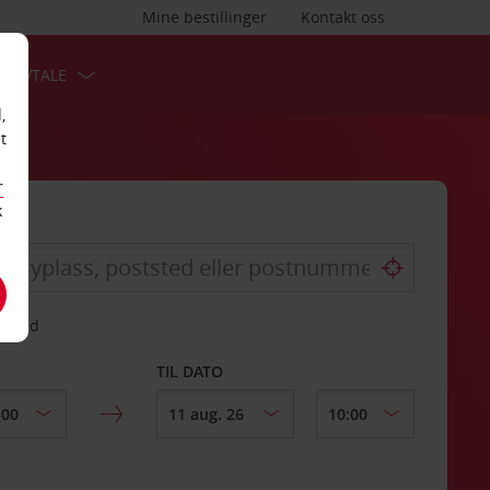
Mine bestillinger
Kontakt oss
TSAVTALE
,
t
r
k
gssted
TIL DATO