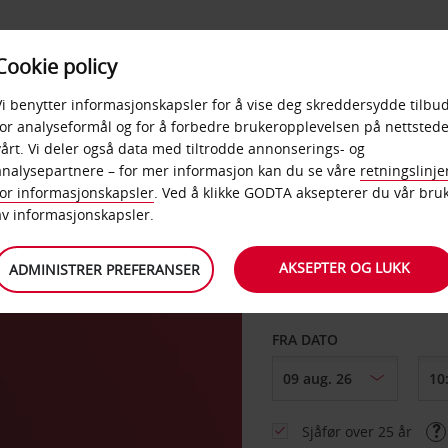
POPULÆRE
Cookie policy
D
PRODUKTER
BEDRIF
DESTINASJONER
Vi benytter informasjonskapsler for å vise deg skreddersydde tilbud
for analyseformål og for å forbedre brukeropplevelsen på nettstede
vårt. Vi deler også data med tiltrodde annonserings- og
er
analysepartnere – for mer informasjon kan du se våre
retningslinje
for informasjonskapsler
. Ved å klikke GODTA aksepterer du vår bru
HENT FRA
av informasjonskapsler.
AKSEPTER OG LUKK
ADMINISTRER PREFERANSER
Velg et annet leverin
FRA DATO
Sjåfør over 25 år