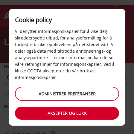
Cookie policy
Welcome
Vi benytter informasjonskapsler for å vise deg
to
skreddersydde tilbud, for analyseformål og for å
Leiebil Frazer
Avis
forbedre brukeropplevelsen på nettstedet vårt. Vi
deler også data med tiltrodde annonserings- og
analysepartnere – for mer informasjon kan du se
våre
retningslinjer for informasjonskapsler
. Ved å
HENT FRA
klikke GODTA aksepterer du vår bruk av
informasjonskapsler.
Velg et annet leveringssted
ADMINISTRER PREFERANSER
FRA DATO
TIL DATO
AKSEPTER OG LUKK
Sjåfør over 25 år