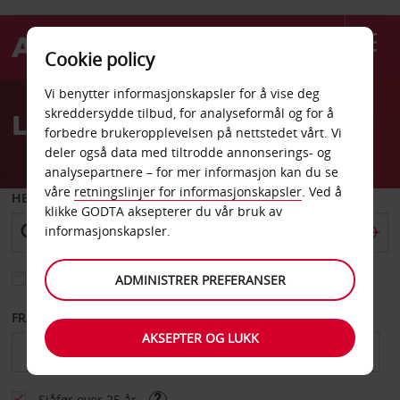
Cookie policy
Welcome
Vi benytter informasjonskapsler for å vise deg
to
skreddersydde tilbud, for analyseformål og for å
Leiebil Broken Arrow
Avis
forbedre brukeropplevelsen på nettstedet vårt. Vi
deler også data med tiltrodde annonserings- og
analysepartnere – for mer informasjon kan du se
våre
retningslinjer for informasjonskapsler
. Ved å
HENT FRA
klikke GODTA aksepterer du vår bruk av
informasjonskapsler.
Velg et annet leveringssted
ADMINISTRER PREFERANSER
FRA DATO
TIL DATO
AKSEPTER OG LUKK
Sjåfør over 25 år