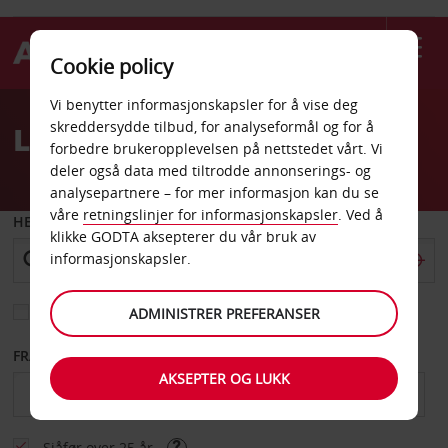
Cookie policy
Welcome
Vi benytter informasjonskapsler for å vise deg
to
skreddersydde tilbud, for analyseformål og for å
Leiebil Hagerstown
Avis
forbedre brukeropplevelsen på nettstedet vårt. Vi
deler også data med tiltrodde annonserings- og
analysepartnere – for mer informasjon kan du se
våre
retningslinjer for informasjonskapsler
. Ved å
HENT FRA
klikke GODTA aksepterer du vår bruk av
informasjonskapsler.
Velg et annet leveringssted
ADMINISTRER PREFERANSER
FRA DATO
TIL DATO
AKSEPTER OG LUKK
Sjåfør over 25 år