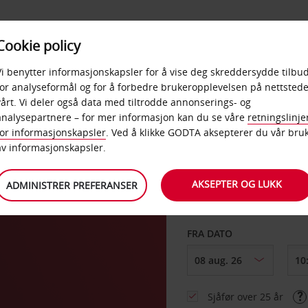
POPULÆRE
Cookie policy
D
PRODUKTER
BEDRIF
DESTINASJONER
Vi benytter informasjonskapsler for å vise deg skreddersydde tilbud
for analyseformål og for å forbedre brukeropplevelsen på nettstede
vårt. Vi deler også data med tiltrodde annonserings- og
lle
analysepartnere – for mer informasjon kan du se våre
retningslinje
for informasjonskapsler
. Ved å klikke GODTA aksepterer du vår bru
HENT FRA
av informasjonskapsler.
AKSEPTER OG LUKK
ADMINISTRER PREFERANSER
Velg et annet leverin
FRA DATO
Sjåfør over 25 år