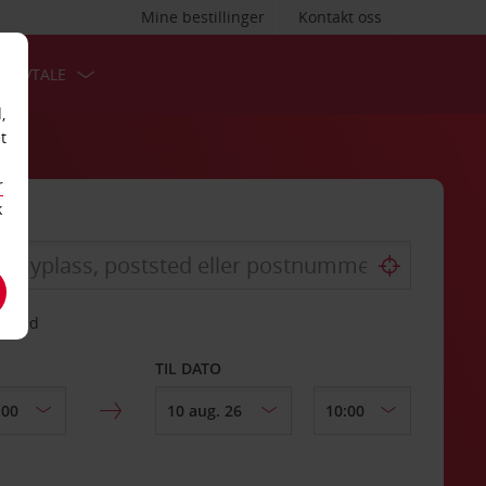
Mine bestillinger
Kontakt oss
TSAVTALE
,
t
r
k
gssted
TIL DATO