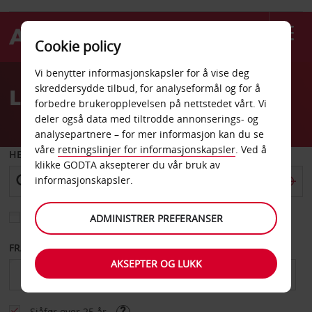
Cookie policy
Welcome
Vi benytter informasjonskapsler for å vise deg
to
skreddersydde tilbud, for analyseformål og for å
Leiebil Fairview Heights
Avis
forbedre brukeropplevelsen på nettstedet vårt. Vi
deler også data med tiltrodde annonserings- og
analysepartnere – for mer informasjon kan du se
våre
retningslinjer for informasjonskapsler
. Ved å
HENT FRA
klikke GODTA aksepterer du vår bruk av
informasjonskapsler.
Velg et annet leveringssted
ADMINISTRER PREFERANSER
FRA DATO
TIL DATO
AKSEPTER OG LUKK
Sjåfør over 25 år