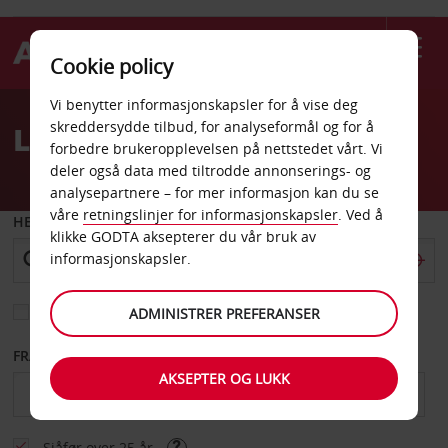
Cookie policy
Welcome
Vi benytter informasjonskapsler for å vise deg
to
skreddersydde tilbud, for analyseformål og for å
Leiebil Page
Avis
forbedre brukeropplevelsen på nettstedet vårt. Vi
deler også data med tiltrodde annonserings- og
analysepartnere – for mer informasjon kan du se
våre
retningslinjer for informasjonskapsler
. Ved å
HENT FRA
klikke GODTA aksepterer du vår bruk av
informasjonskapsler.
Velg et annet leveringssted
ADMINISTRER PREFERANSER
FRA DATO
TIL DATO
AKSEPTER OG LUKK
Sjåfør over 25 år