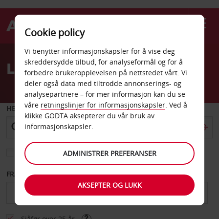
Cookie policy
Welcome
Vi benytter informasjonskapsler for å vise deg
to
skreddersydde tilbud, for analyseformål og for å
Leiebil Alaska
Avis
forbedre brukeropplevelsen på nettstedet vårt. Vi
deler også data med tiltrodde annonserings- og
analysepartnere – for mer informasjon kan du se
våre
retningslinjer for informasjonskapsler
. Ved å
HENT FRA
klikke GODTA aksepterer du vår bruk av
informasjonskapsler.
Velg et annet leveringssted
ADMINISTRER PREFERANSER
FRA DATO
TIL DATO
AKSEPTER OG LUKK
Sjåfør over 25 år