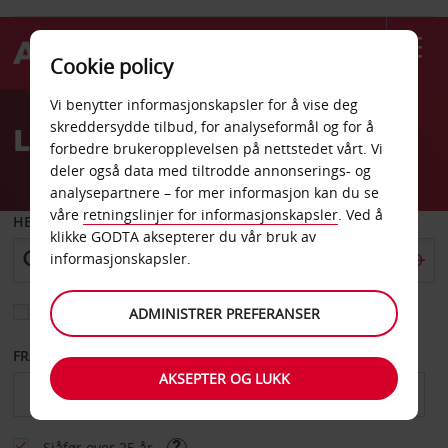
Cookie policy
Welcome
Vi benytter informasjonskapsler for å vise deg
to
skreddersydde tilbud, for analyseformål og for å
Leiebil Kitchener
Avis
forbedre brukeropplevelsen på nettstedet vårt. Vi
deler også data med tiltrodde annonserings- og
analysepartnere – for mer informasjon kan du se
våre
retningslinjer for informasjonskapsler
. Ved å
HENT FRA
klikke GODTA aksepterer du vår bruk av
informasjonskapsler.
Velg et annet leveringssted
ADMINISTRER PREFERANSER
FRA DATO
TIL DATO
AKSEPTER OG LUKK
Sjåfør over 25 år